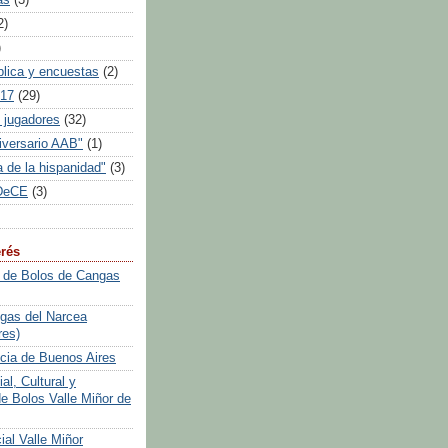
2)
)
blica y encuestas
(2)
017
(29)
 jugadores
(32)
iversario AAB"
(1)
 de la hispanidad"
(3)
DeCE
(3)
erés
 de Bolos de Cangas
gas del Narcea
res)
icia de Buenos Aires
al, Cultural y
de Bolos Valle Miñor de
ial Valle Miñor