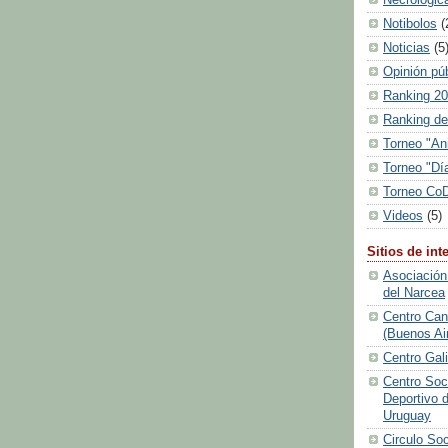
Notibolos
(
Noticias
(5
Opinión pú
Ranking 2
Ranking de
Torneo "An
Torneo "Día
Torneo Co
Videos
(5)
Sitios de int
Asociación
del Narcea
Centro Can
(Buenos Ai
Centro Gal
Centro Soci
Deportivo 
Uruguay
Circulo Soc