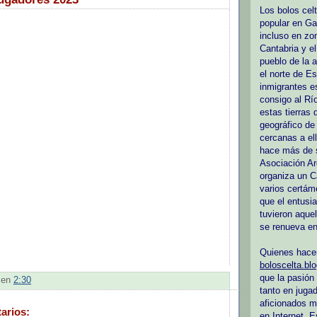
Los bolos cel
popular en Gal
incluso en zo
Cantabria y e
pueblo de la a
el norte de E
inmigrantes e
consigo al Río
estas tierras 
geográfico d
cercanas a ell
hace más de s
Asociación Ar
organiza un C
varios certám
que el entusi
tuvieron aquel
se renueva en
Quienes hac
boloscelta.bl
que la pasión
en
2:30
tanto en juga
aficionados m
arios:
en Internet. E