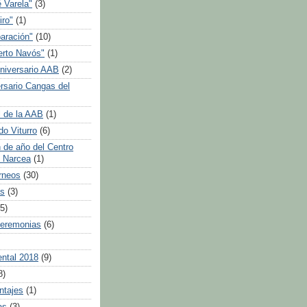
 Varela"
(3)
iro"
(1)
aración"
(10)
rto Navós"
(1)
niversario AAB
(2)
rsario Cangas del
 de la AAB
(1)
do Viturro
(6)
n de año del Centro
 Narcea
(1)
rneos
(30)
as
(3)
(5)
ceremonias
(6)
ental 2018
(9)
8)
ntajes
(1)
as
(3)