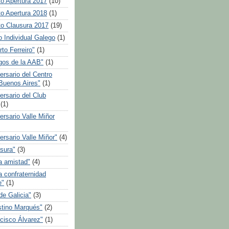
o Apertura 2017
(10)
o Apertura 2018
(1)
o Clausura 2017
(19)
 Individual Galego
(1)
to Ferreiro"
(1)
gos de la AAB"
(1)
ersario del Centro
 Buenos Aires"
(1)
ersario del Club
(1)
ersario Valle Miñor
rsario Valle Miñor"
(4)
sura"
(3)
a amistad"
(4)
a confraternidad
e"
(1)
de Galicia"
(3)
tino Marqués"
(2)
cisco Álvarez"
(1)