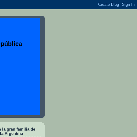
epública
 la gran familia de
 la Argentina