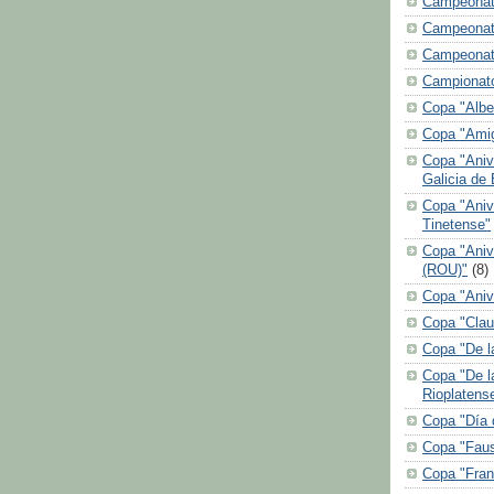
Campeonat
Campeonat
Campeonat
Campionato
Copa "Alber
Copa "Ami
Copa "Aniv
Galicia de
Copa "Aniv
Tinetense"
Copa "Aniv
(ROU)"
(8)
Copa "Anive
Copa "Clau
Copa "De l
Copa "De l
Rioplatens
Copa "Día 
Copa "Faus
Copa "Fran