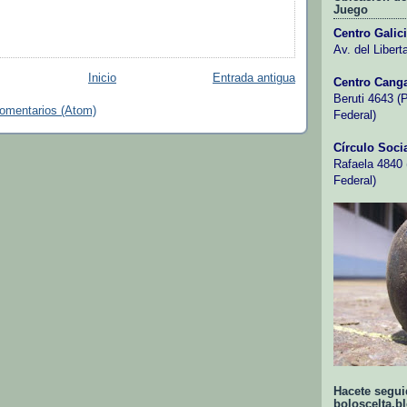
Juego
Centro Galic
Av. del Libert
Inicio
Entrada antigua
Centro Canga
Beruti 4643 (
comentarios (Atom)
Federal)
Círculo Socia
Rafaela 4840 (
Federal)
Hacete segui
boloscelta.b