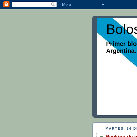
Bolo
Primer blo
Argentina.
MARTES, 24 D
Ranking de j