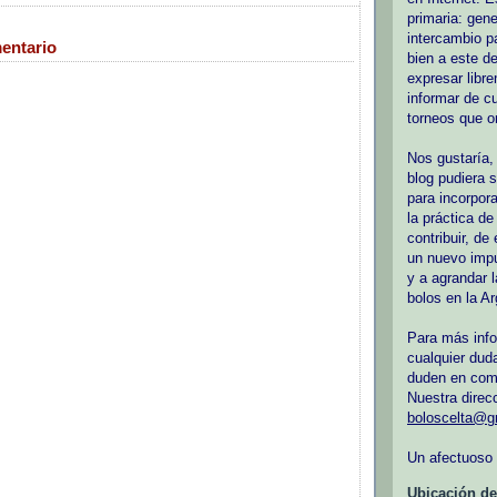
primaria: gen
intercambio p
entario
bien a este d
expresar libr
informar de c
torneos que o
Nos gustaría,
blog pudiera s
para incorpor
la práctica de
contribuir, de
un nuevo impu
y a agrandar l
bolos en la Ar
Para más info
cualquier dud
duden en com
Nuestra direc
boloscelta@g
Un afectuoso 
Ubicación d