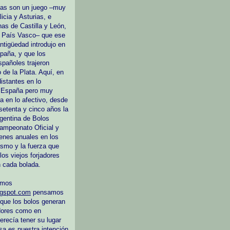
tas son un juego
–muy
icia y Asturias, e
nas de Castilla y León,
l País Vasco–
que ese
ntigüedad introdujo en
spaña, y que los
spañoles trajeron
 de la Plata. Aquí, en
distantes en lo
e España pero muy
a en lo afectivo, desde
etenta y cinco años la
gentina de Bolos
ampeonato Oficial y
enes anuales en los
asmo y la fuerza que
los viejos forjadores
 cada bolada.
emos
ogspot.com
pensamos
 que los bolos generan
dores como en
erecía tener su lugar
sa es nuestra intención