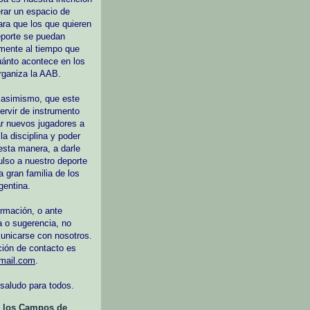
erar un espacio de
ara que los que quieren
eporte se puedan
emente al tiempo que
uánto acontece en los
rganiza la AAB.
 asimismo, que este
ervir de instrumento
ar nuevos jugadores a
 la disciplina y poder
 esta manera, a darle
lso a nuestro deporte
a gran familia de los
gentina.
rmación, o ante
a o sugerencia, no
unicarse con nosotros.
ción de contacto es
mail.com
.
saludo para todos.
e los Campos de