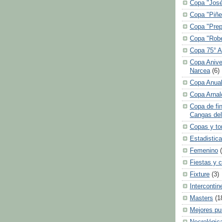
Copa "José
Copa "Piñe
Copa "Prep
Copa "Robe
Copa 75° A
Copa Anive
Narcea
(6)
Copa Anual
Copa Arnal
Copa de fi
Cangas del
Copas y to
Estadistic
Femenino
Fiestas y 
Fixture
(3)
Intercontin
Masters
(1
Mejores pu
Necrológic