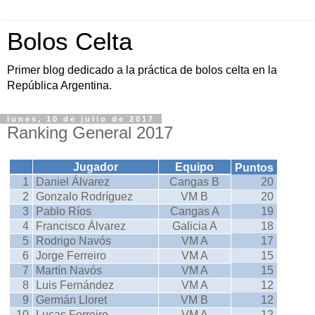
Bolos Celta
Primer blog dedicado a la práctica de bolos celta en la
República Argentina.
lunes, 10 de julio de 2017
Ranking General 2017
Jugador
Equipo
Puntos
1
Daniel Álvarez
Cangas B
20
2
Gonzalo Rodríguez
VM B
20
3
Pablo Ríos
Cangas A
19
4
Francisco Álvarez
Galicia A
18
5
Rodrigo Navós
VM A
17
6
Jorge Ferreiro
VM A
15
7
Martín Navós
VM A
15
8
Luis Fernández
VM A
12
9
Germán Lloret
VM B
12
10
Lucas Ferreiro
VM A
12