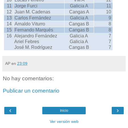
11
Jorge Furci
Galicia A
11
12
Juan M. Cadenas
Cangas A
10
13
Carlos Fernández
Galicia A
9
14
Arnaldo Viturro
Cangas B
8
15
Fernando Marqués
Cangas B
8
16
Alejandro Fernández
Galicia A
7
Ariel Febres
Galicia A
7
José M. Rodríguez
Cangas B
7
AP
en
23:09
No hay comentarios:
Publicar un comentario
‹
›
Inicio
Ver versión web